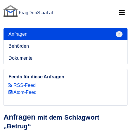
FragDenStaat.at
FragDenStaat.at
Anfragen
2
Behörden
Dokumente
Feeds für diese Anfragen
RSS-Feed
Atom-Feed
Anfragen
mit dem Schlagwort
„Betrug“