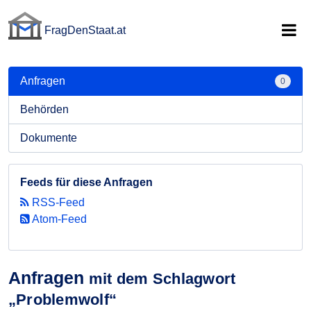
FragDenStaat.at
FragDenStaat.at
Anfragen
0
Behörden
Dokumente
Feeds für diese Anfragen
RSS-Feed
Atom-Feed
Anfragen
mit dem Schlagwort
„Problemwolf“