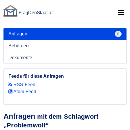
FragDenStaat.at
FragDenStaat.at
Anfragen
0
Behörden
Dokumente
Feeds für diese Anfragen
RSS-Feed
Atom-Feed
Anfragen
mit dem Schlagwort
„Problemwolf“