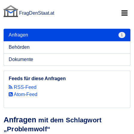
FragDenStaat.at
FragDenStaat.at
Anfragen
1
Behörden
Dokumente
Feeds für diese Anfragen
RSS-Feed
Atom-Feed
Anfragen
mit dem Schlagwort
„Problemwolf“