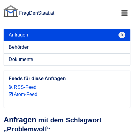
FragDenStaat.at
FragDenStaat.at
Anfragen
0
Behörden
Dokumente
Feeds für diese Anfragen
RSS-Feed
Atom-Feed
Anfragen
mit dem Schlagwort
„Problemwolf“