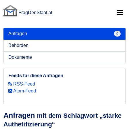
FragDenStaat.at
FragDenStaat.at
Anfragen
0
Behörden
Dokumente
Feeds für diese Anfragen
RSS-Feed
Atom-Feed
Anfragen
mit dem Schlagwort „starke
Authetifizierung“