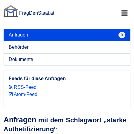
FragDenStaat.at
FragDenStaat.at
Anfragen
0
Behörden
Dokumente
Feeds für diese Anfragen
RSS-Feed
Atom-Feed
Anfragen
mit dem Schlagwort „starke
Authetifizierung“