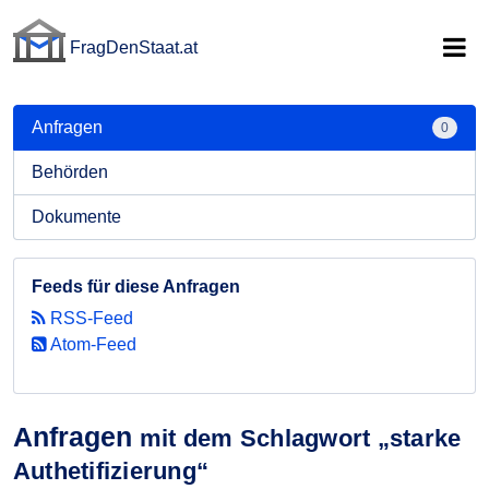
FragDenStaat.at
FragDenStaat.at
Anfragen
0
Behörden
Dokumente
Feeds für diese Anfragen
RSS-Feed
Atom-Feed
Anfragen
mit dem Schlagwort „starke
Authetifizierung“