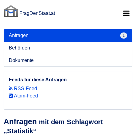
FragDenStaat.at
FragDenStaat.at
Anfragen
1
Behörden
Dokumente
Feeds für diese Anfragen
RSS-Feed
Atom-Feed
Anfragen
mit dem Schlagwort
„Statistik“