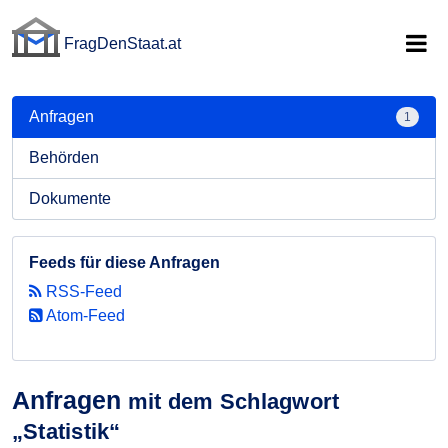
FragDenStaat.at
FragDenStaat.at
Anfragen
1
Behörden
Dokumente
Feeds für diese Anfragen
RSS-Feed
Atom-Feed
Anfragen
mit dem Schlagwort
„Statistik“