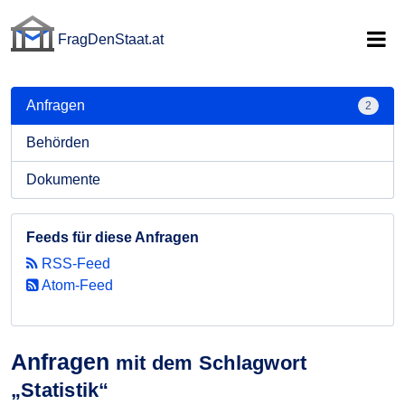
FragDenStaat.at
FragDenStaat.at
Anfragen
2
Behörden
Dokumente
Feeds für diese Anfragen
RSS-Feed
Atom-Feed
Anfragen
mit dem Schlagwort
„Statistik“