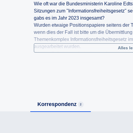
Wie oft war die Bundesministerin Karoline Edts
Sitzungen zum "Informationsfreiheitsgesetz" s
gabs es im Jahr 2023 insgesamt?
Wurden etwaige Positionspapiere seitens der T
wenn dies der Fall ist bitte um die Übermittlung
Themenkomplex Informationsfreiheitsgesetz i
ausgearbeitet wurden.
Alles l
Für den Fall einer vollständigen oder teilweise
Verweigerung) beantrage ich die Ausstellung 
AuskunftspflichtG.
Korrespondenz
2