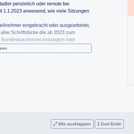
tadler persönlich oder remote bei
eit 1.1.2023 anwesend, wie viele Sitzungen
eilnehmer eingebracht oder ausgearbeitet,
 aller Schriftstücke die ab 2023 zum
m Bundeskanzleramt einlangten oder
esen
n Nichterteilung der Auskunft (zB
eines Bescheides gem § 4
Alle ausklappen
Zum Ende