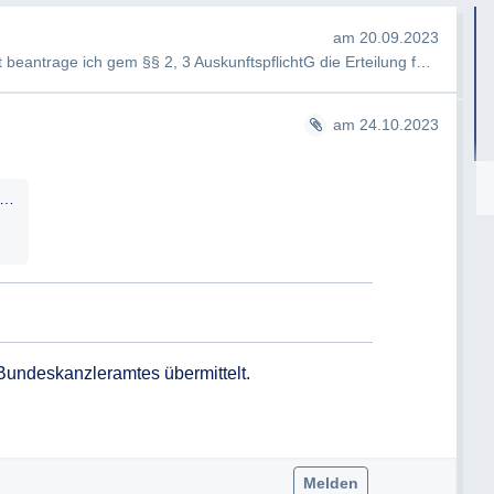
am 20.09.2023
Sehr geehrte<Information-entfernt> hiermit beantrage ich gem §§ 2, 3 AuskunftspflichtG die Erteilung folgender Au…
am 24.10.2023
0-681-812-2-a-ausgang-an-herrn-name-24-10-2023-name-name_geschwaerzt.pdf
Bundeskanzleramtes übermittelt.

Melden