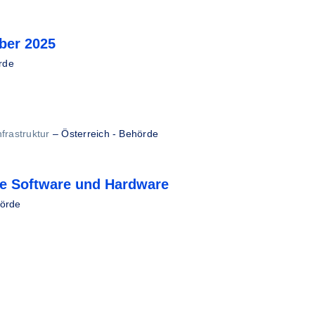
ber 2025
rde
frastruktur
–
Österreich - Behörde
he Software und Hardware
hörde