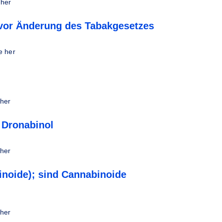
 her
n vor Änderung des Tabakgesetzes
e her
 her
 Dronabinol
 her
noide); sind Cannabinoide
 her