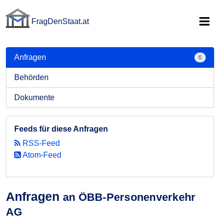
FragDenStaat.at
FragDenStaat.at
Anfragen
6
Behörden
Dokumente
Feeds für diese Anfragen
RSS-Feed
Atom-Feed
Anfragen
an ÖBB-Personenverkehr
AG