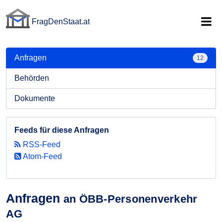
FragDenStaat.at
FragDenStaat.at
Anfragen
12
Behörden
Dokumente
Feeds für diese Anfragen
RSS-Feed
Atom-Feed
Anfragen
an ÖBB-Personenverkehr
AG