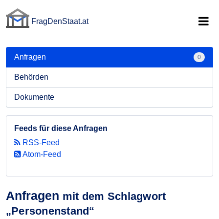
FragDenStaat.at
FragDenStaat.at
Anfragen
0
Behörden
Dokumente
Feeds für diese Anfragen
RSS-Feed
Atom-Feed
Anfragen
mit dem Schlagwort
„Personenstand“