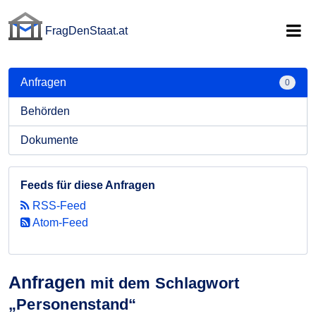
FragDenStaat.at
FragDenStaat.at
Anfragen
0
Behörden
Dokumente
Feeds für diese Anfragen
RSS-Feed
Atom-Feed
Anfragen
mit dem Schlagwort
„Personenstand“