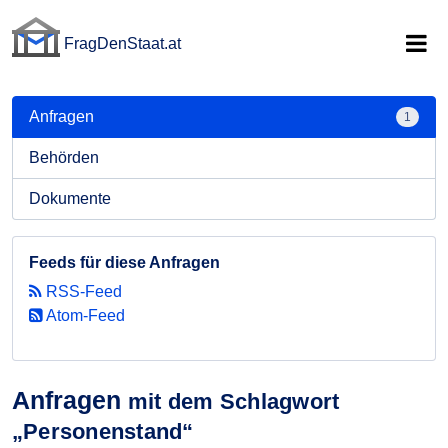
FragDenStaat.at
FragDenStaat.at
Anfragen
1
Behörden
Dokumente
Feeds für diese Anfragen
RSS-Feed
Atom-Feed
Anfragen
mit dem Schlagwort
„Personenstand“