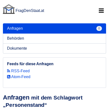
FragDenStaat.at
FragDenStaat.at
Anfragen
0
Behörden
Dokumente
Feeds für diese Anfragen
RSS-Feed
Atom-Feed
Anfragen
mit dem Schlagwort
„Personenstand“