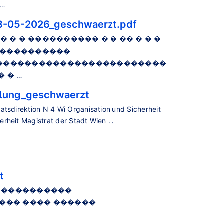
…
8-05-2026_geschwaerzt.pdf
� � � ���������� � � �� � � �
�����������
������������������������
 � …
ilung_geschwaerzt
atsdirektion N 4 Wi Organisation und Sicherheit
rheit Magistrat der Stadt Wien …
t
� ����������
�� ���� ������