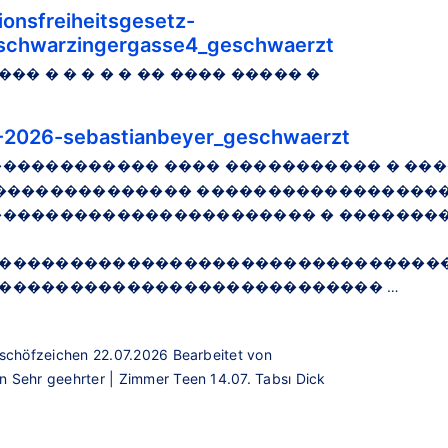
nsfreiheitsgesetz-
schwarzingergasse4_geschwaerzt
��� � � � � � �� ���� ����� �
-2026-sebastianbeyer_geschwaerzt
������������ ���� ����������� � ��
��������������� �����������������
����������������������� � �������
�������������������������������
��������������������������� …
eschöfzeichen 22.07.2026 Bearbeitet von
 Sehr geehrter | Zimmer Teen 14.07. Tabsı Dick