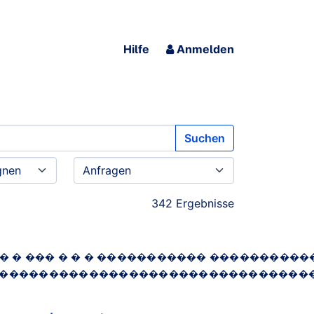
Hilfe
Anmelden
Suchen
342 Ergebnisse
� � � � ��� � � � ����������� ���������
�������������������������������