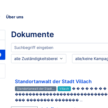
Über uns
Dokumente
Standortanwalt der Stadt Villach
� � � � � � 
Standortanwalt der Stadt…
Villach
���������������������������
��� �������� ������� …