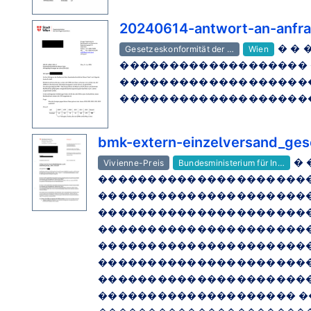
20240614-antwort-an-anfr
� � 
Gesetzeskonformität der …
Wien
������������������� 
��������������������
���������������������
bmk-extern-einzelversand_ge
�
Vivienne-Preis
Bundesministerium für In…
���������������������
���������������������
����������������������
���������������������
���������������������
���������������������
���������������������
�������������������� �