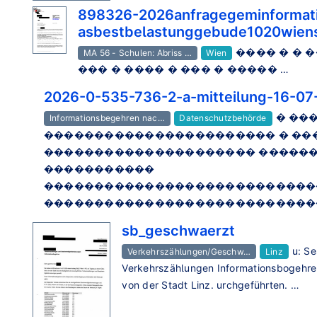
898326-2026anfragegeminformatio
asbestbelastunggebude1020wien
���� � � �
MA 56 - Schulen: Abriss …
Wien
��� � ���� � ��� � ����� …
2026-0-535-736-2-a-mitteilung-16-07
� ��
Informationsbegehren nac…
Datenschutzbehörde
����������������������� � �
��������������������� �����
�����������
���������������������������
���������������������������
sb_geschwaerzt
u: S
Verkehrszählungen/Geschw…
Linz
Verkehrszählungen Informationsbogehren
von der Stadt Linz. urchgeführten. …