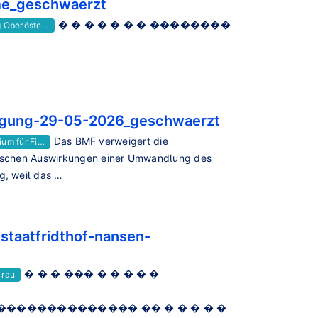
me_geschwaerzt
� � � � � � � ��������
g Oberöste…
igung-29-05-2026_geschwaerzt
Das BMF verweigert die
ium für Fi…
lischen Auswirkungen einer Umwandlung des
g, weil das …
staatfridthof-nansen-
� � � ��� � � � � �
Drau
������������ �� � � � � �