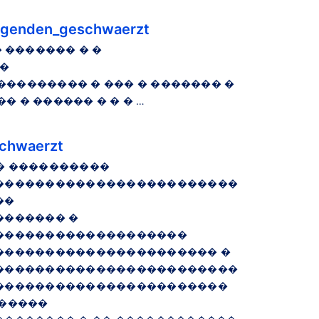
agenden_geschwaerzt
� ������� � �
�
�������� � ��� � ������� �
 � ������ � � � …
schwaerzt
 � ����������
������������������������
��
������ �
�������������������
���������������������� �
������������������������
�����������������������
�����