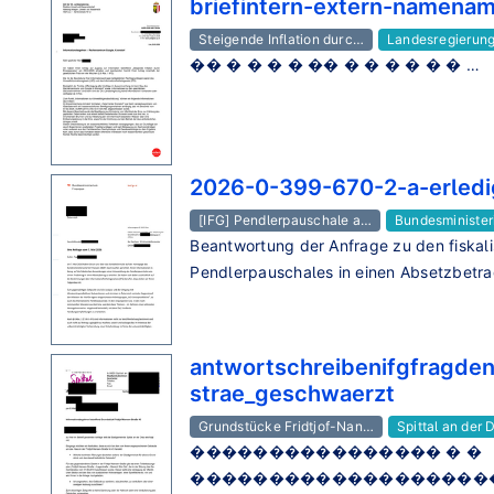
briefintern-extern-namena
Steigende Inflation durc…
Landesregierun
�� � � � � �� � � � � � � …
2026-0-399-670-2-a-erled
[IFG] Pendlerpauschale a…
Bundesminister
Beantwortung der Anfrage zu den fiska
Pendlerpauschales in einen Absetzbetra
antwortschreibenifgfragden
strae_geschwaerzt
Grundstücke Fridtjof-Nan…
Spittal an der 
���������������� � �
���������������������