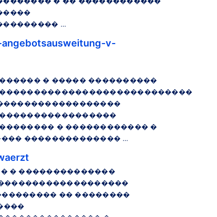
������� � �� ������������
�����
�������� …
-angebotsausweitung-v-
����� � ����� ����������
����������������������������
�������������������
�����������������
������� � ������������ �
��� �������������� …
waerzt
� � � ��������������
�������������������
��������� �� ��������
����