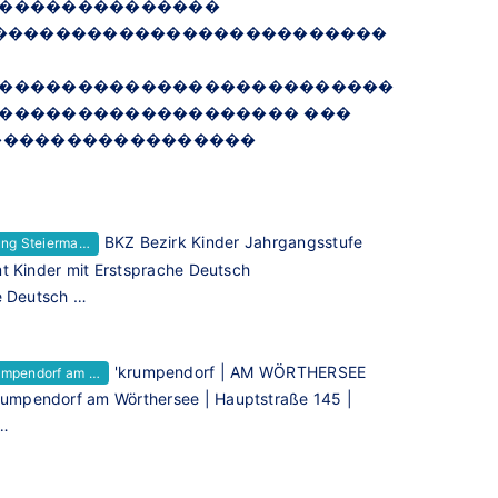
��������������
��������������������������
�������������������������
������������������� ���
�����������������
BKZ Bezirk Kinder Jahrgangsstufe
ung Steierma…
t Kinder mit Erstsprache Deutsch
e Deutsch …
'krumpendorf | AM WÖRTHERSEE
umpendorf am …
mpendorf am Wörthersee | Hauptstraße 145 |
 …