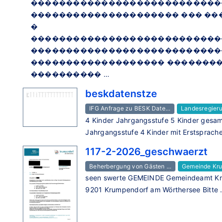
���������������������������
��������������������� ��� �
�
���������������������������
���������������������������
������������������� �������
���������� …
beskdatenstze
IFG Anfrage zu BESK Date…
Landesregier
4 Kinder Jahrgangsstufe 5 Kinder gesam
Jahrgangsstufe 4 Kinder mit Erstsprach
117-2-2026_geschwaerzt
Beherbergung von Gästen …
Gemeinde Kr
seen swerte GEMEINDE Gemeindeamt Kru
9201 Krumpendorf am Wörthersee Bitte