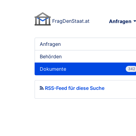
FragDenStaat.at
FragDenStaat.at
Anfragen
Anfragen
Behörden
Dokumente
342
RSS-Feed für diese Suche