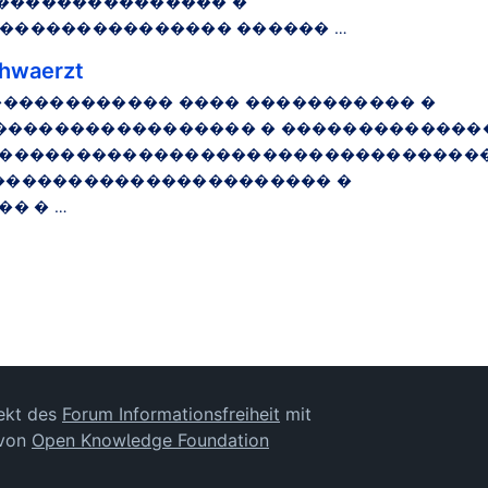
��������������� �
��������������� ������ …
hwaerzt
������������ ���� ����������� �
����������������� � �������������
�������������������������������
����������������������� �
� � …
)
jekt des
Forum Informationsfreiheit
mit
 von
Open Knowledge Foundation