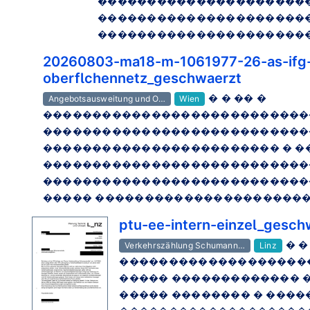
����������������������
���������������������
����������������������
20260803-ma18-m-1061977-26-as-ifg
oberflchennetz_geschwaerzt
� � �� �
Angebotsausweitung und O…
Wien
����������������������������
���������������������������
������������������������ � 
���������������������������
����������������������������
����� ����������������������
ptu-ee-intern-einzel_gesch
� 
Verkehrszählung Schumann…
Linz
�������������������
����� ������������� 
����� �������� � ����