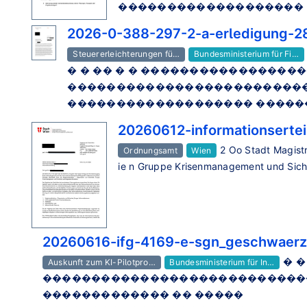
������������������� 
2026-0-388-297-2-a-erledigung-2
Steuererleichterungen fü…
Bundesministerium für Fi…
� � �� � � ����������������
������������������������
������������������� ������
20260612-informationserte
2 Oo Stadt Magistr
Ordnungsamt
Wien
ie n Gruppe Krisenmanagement und Siche
20260616-ifg-4169-e-sgn_geschwaerz
� 
Auskunft zum KI-Pilotpro…
Bundesministerium für In…
����������������������������
������������� �� �����