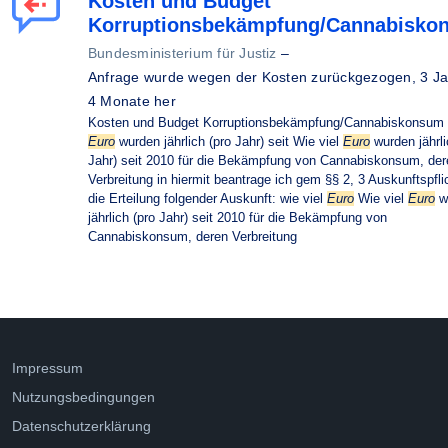
Kosten und Budget
Korruptionsbekämpfung/Cannabisko
Bundesministerium für Justiz
–
Anfrage wurde wegen der Kosten zurückgezogen,
3 Ja
4 Monate her
Kosten und Budget Korruptionsbekämpfung/Cannabiskonsum w
Euro
wurden jährlich (pro Jahr) seit Wie viel
Euro
wurden jährli
Jahr) seit 2010 für die Bekämpfung von Cannabiskonsum, der
Verbreitung in hiermit beantrage ich gem §§ 2, 3 Auskunftspfl
die Erteilung folgender Auskunft: wie viel
Euro
Wie viel
Euro
w
jährlich (pro Jahr) seit 2010 für die Bekämpfung von
Cannabiskonsum, deren Verbreitung
Impressum
Nutzungsbedingungen
Datenschutzerklärung