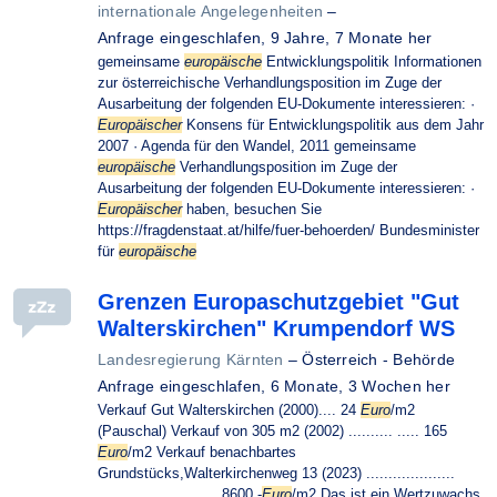
internationale Angelegenheiten
–
Anfrage eingeschlafen,
9 Jahre, 7 Monate her
gemeinsame
europäische
Entwicklungspolitik Informationen
zur österreichische Verhandlungsposition im Zuge der
Ausarbeitung der folgenden EU-Dokumente interessieren: ·
Europäischer
Konsens für Entwicklungspolitik aus dem Jahr
2007 · Agenda für den Wandel, 2011 gemeinsame
europäische
Verhandlungsposition im Zuge der
Ausarbeitung der folgenden EU-Dokumente interessieren: ·
Europäischer
haben, besuchen Sie
https://fragdenstaat.at/hilfe/fuer-behoerden/ Bundesminister
für
europäische
Grenzen Europaschutzgebiet "Gut
Walterskirchen" Krumpendorf WS
Landesregierung Kärnten
–
Österreich - Behörde
Anfrage eingeschlafen,
6 Monate, 3 Wochen her
Verkauf Gut Walterskirchen (2000).... 24
Euro
/m2
(Pauschal) Verkauf von 305 m2 (2002) .......... ..... 165
Euro
/m2 Verkauf benachbartes
Grundstücks,Walterkirchenweg 13 (2023) ....................
............................8600,-
Euro
/m2 Das ist ein Wertzuwachs