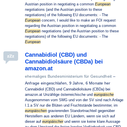
Austrian position in negotiating a common
European
negotiations (and the Austrian position to these
negotiations) of the following EU documents: - The
European
concern, I would like to make an FOI request
regarding the Austrian position in negotiating a common
European
negotiations (and the Austrian position to these
negotiations) of the following EU documents: - The
European
Cannabidiol (CBD) und
Cannabidiolsäure (CBDa) bei
amazon.at
ehemaliges Bundesministerium für Gesundheit
–
Anfrage eingeschlafen,
9 Jahre, 6 Monate her
Cannabidiol (CBD) und Cannabidiolsäure (CBDa) bei
amazon.at Unzählige österreichische und
europäische
Ausgenommen vom SMG und von der SV sind nach Anlage
I.1.a SV nur die Blüten und Fruchtstände bestimmter, im
europäischen
gravierenden Standortnachteil gegenüber
Herstellern aus anderen EU Ländern, wenn sie sich auf
dieser auf
europäischer
und wenn sie keine klare Aussage
zu dem Umstand der freien legalen Verfügbarkeit von CBD