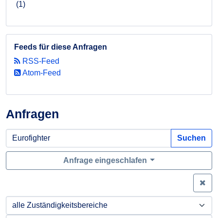
(1)
Feeds für diese Anfragen
RSS-Feed
Atom-Feed
Anfragen
Suchen
Anfrage eingeschlafen
Zei