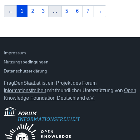
vorherige
(aktuelle Seite)
nächste
←
1
2
3
…
5
6
7
→
Impressum
Nutzungsbedingungen
Datenschutzerklärung
FragDenStaat.at ist ein Projekt des
Forum
Informationsfreiheit
mit freundlicher Unterstützung von
Open
Knowledge Foundation Deutschland e.V.