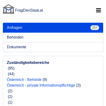
FragDenStaat.at
FragDenStaat.at
Anfragen
157
Behörden
Dokumente
Zuständigkeitsbereiche
(95)
(44)
Österreich - Behörde
(9)
Österreich - private Informationspflichtige
(3)
(2)
(2)
(1)