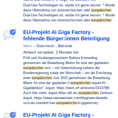
Dual-Use-Technologien ist, würde ich gerne wissen: * Wurde
diese Übernahme von österreichischen oder
europäischen
Dual-Use-Technologien ist, würde ich gerne wissen: * Wurde
diese Übernahme von österreichischen oder
europäischen
EU-Projekt AI Giga Factory -
fehlende Bürger:innen Beteiligung
Wien
–
Österreich - Behörde
Antwort verspätet,
2 Monate her
Pröll und Vizebürgermeisterin Bettina Emmerling
gemeinsam die Bewerbung Wiens für eine der geplanten
europäischen
sich – mit Unterstützung seitens der
Bundesregierung sowie der Wirtschaft – um die Errichtung
einer
europäischen
Juni 2025 gemeinsam die Bewerbung
Wiens für eine der geplanten 5
europäischen
&quot;KI-
Gigafabriken“. &quot; https://wien.orf.at/stories/3310798/
Auch hier steht: &quot;Wien will ein
europäisches
Zentrum
&quot; https://www.viennaestate.com/blog/wien-bewirbt-
sich-als-standort-fuer-
europaeische
-ki-gigafactory
EU-Projekt AI Giga Factory -