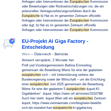
Anfragen oder Interventionen der
Europäischen
Kommission
oder Bewertungen oder Risikoeinschätzungen vor, die ein
potenzielles Vertragsverletzungsverfahren durch die
Europäische
b) Hat es im genannten Zeitraum offizielle
Anfragen oder Interventionen der
Europäischen
Kommission
oder &gt; b) Hat es im genannten Zeitraum offizielle
Anfragen oder Interventionen der
Europäischen
Kommission
EU-Projekt AI Giga Factory -
Entscheidung
Wien
–
Österreich - Behörde
Antwort verspätet,
2 Monate her
Pröll und Vizebürgermeisterin Bettina Emmerling
gemeinsam die Bewerbung Wiens für eine der geplanten
europäischen
sich – mit Unterstützung seitens der
Bundesregierung sowie der Wirtschaft – um die Errichtung
einer
europäischen
Juni 2025 gemeinsam die Bewerbung
Wiens für eine der geplanten 5
europäischen
&quot;KI-
Gigafabriken“. &quot; https://wien.orf.at/stories/3310798/
Auch hier steht: &quot;Wien will ein
europäisches
Zentrum
&quot; https://www.viennaestate.com/blog/wien-bewirbt-
sich-als-standort-fuer-
europaeische
-ki-gigafactory