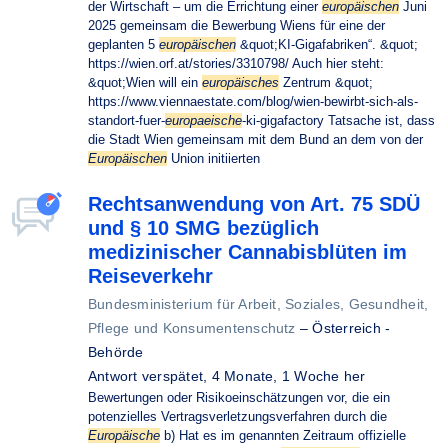
der Wirtschaft – um die Errichtung einer
europäischen
Juni
2025 gemeinsam die Bewerbung Wiens für eine der
geplanten 5
europäischen
&quot;KI-Gigafabriken“. &quot;
https://wien.orf.at/stories/3310798/ Auch hier steht:
&quot;Wien will ein
europäisches
Zentrum &quot;
https://www.viennaestate.com/blog/wien-bewirbt-sich-als-
standort-fuer-
europaeische
-ki-gigafactory Tatsache ist, dass
die Stadt Wien gemeinsam mit dem Bund an dem von der
Europäischen
Union initiierten
Rechtsanwendung von Art. 75 SDÜ
und § 10 SMG bezüglich
medizinischer Cannabisblüten im
Reiseverkehr
Bundesministerium für Arbeit, Soziales, Gesundheit,
Pflege und Konsumentenschutz
–
Österreich -
Behörde
Antwort verspätet,
4 Monate, 1 Woche her
Bewertungen oder Risikoeinschätzungen vor, die ein
potenzielles Vertragsverletzungsverfahren durch die
Europäische
b) Hat es im genannten Zeitraum offizielle