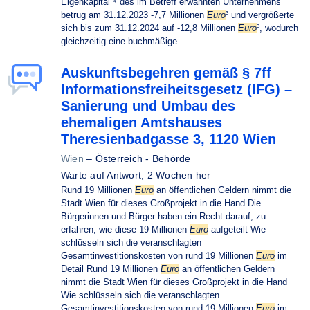
Eigenkapital“⁴ des im Betreff erwähnten Unternehmens
betrug am 31.12.2023 -7,7 Millionen
Euro
³ und vergrößerte
sich bis zum 31.12.2024 auf -12,8 Millionen
Euro
³, wodurch
gleichzeitig eine buchmäßige
Auskunftsbegehren gemäß § 7ff
Informationsfreiheitsgesetz (IFG) –
Sanierung und Umbau des
ehemaligen Amtshauses
Theresienbadgasse 3, 1120 Wien
Wien
–
Österreich - Behörde
Warte auf Antwort,
2 Wochen her
Rund 19 Millionen
Euro
an öffentlichen Geldern nimmt die
Stadt Wien für dieses Großprojekt in die Hand Die
Bürgerinnen und Bürger haben ein Recht darauf, zu
erfahren, wie diese 19 Millionen
Euro
aufgeteilt Wie
schlüsseln sich die veranschlagten
Gesamtinvestitionskosten von rund 19 Millionen
Euro
im
Detail Rund 19 Millionen
Euro
an öffentlichen Geldern
nimmt die Stadt Wien für dieses Großprojekt in die Hand
Wie schlüsseln sich die veranschlagten
Gesamtinvestitionskosten von rund 19 Millionen
Euro
im