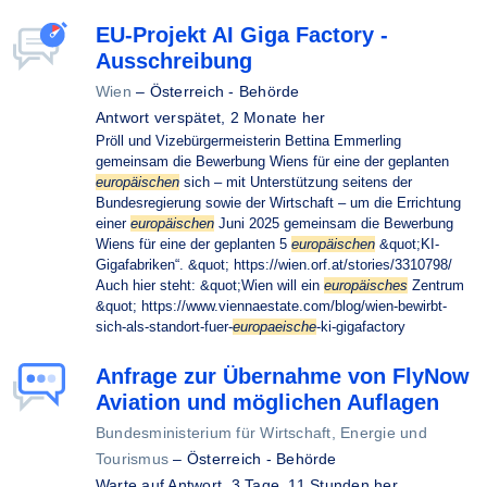
EU-Projekt AI Giga Factory -
Ausschreibung
Wien
–
Österreich - Behörde
Antwort verspätet,
2 Monate her
Pröll und Vizebürgermeisterin Bettina Emmerling
gemeinsam die Bewerbung Wiens für eine der geplanten
europäischen
sich – mit Unterstützung seitens der
Bundesregierung sowie der Wirtschaft – um die Errichtung
einer
europäischen
Juni 2025 gemeinsam die Bewerbung
Wiens für eine der geplanten 5
europäischen
&quot;KI-
Gigafabriken“. &quot; https://wien.orf.at/stories/3310798/
Auch hier steht: &quot;Wien will ein
europäisches
Zentrum
&quot; https://www.viennaestate.com/blog/wien-bewirbt-
sich-als-standort-fuer-
europaeische
-ki-gigafactory
Anfrage zur Übernahme von FlyNow
Aviation und möglichen Auflagen
Bundesministerium für Wirtschaft, Energie und
Tourismus
–
Österreich - Behörde
Warte auf Antwort,
3 Tage, 11 Stunden her