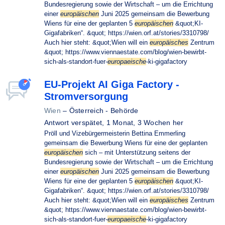
Bundesregierung sowie der Wirtschaft – um die Errichtung
einer
europäischen
Juni 2025 gemeinsam die Bewerbung
Wiens für eine der geplanten 5
europäischen
&quot;KI-
Gigafabriken“. &quot; https://wien.orf.at/stories/3310798/
Auch hier steht: &quot;Wien will ein
europäisches
Zentrum
&quot; https://www.viennaestate.com/blog/wien-bewirbt-
sich-als-standort-fuer-
europaeische
-ki-gigafactory
EU-Projekt AI Giga Factory -
Stromversorgung
Wien
–
Österreich - Behörde
Antwort verspätet,
1 Monat, 3 Wochen her
Pröll und Vizebürgermeisterin Bettina Emmerling
gemeinsam die Bewerbung Wiens für eine der geplanten
europäischen
sich – mit Unterstützung seitens der
Bundesregierung sowie der Wirtschaft – um die Errichtung
einer
europäischen
Juni 2025 gemeinsam die Bewerbung
Wiens für eine der geplanten 5
europäischen
&quot;KI-
Gigafabriken“. &quot; https://wien.orf.at/stories/3310798/
Auch hier steht: &quot;Wien will ein
europäisches
Zentrum
&quot; https://www.viennaestate.com/blog/wien-bewirbt-
sich-als-standort-fuer-
europaeische
-ki-gigafactory