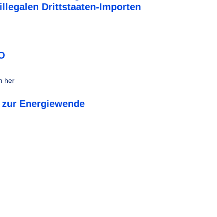
llegalen Drittstaaten-Importen
VO
n her
e zur Energiewende