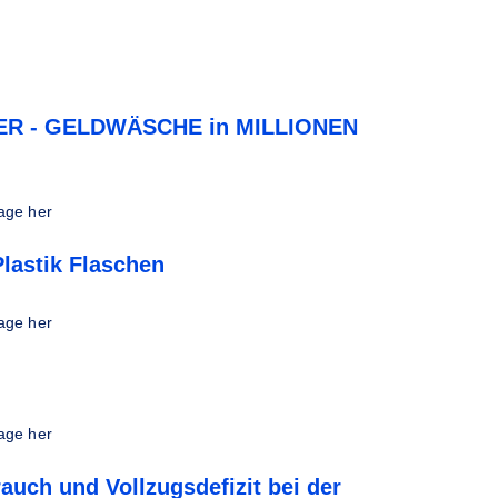
ER - GELDWÄSCHE in MILLIONEN
age her
lastik Flaschen
age her
age her
auch und Vollzugsdefizit bei der