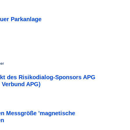
uer Parkanlage
her
likt des Risikodialog-Sponsors APG
s Verbund APG)
hen Messgröße 'magnetische
en