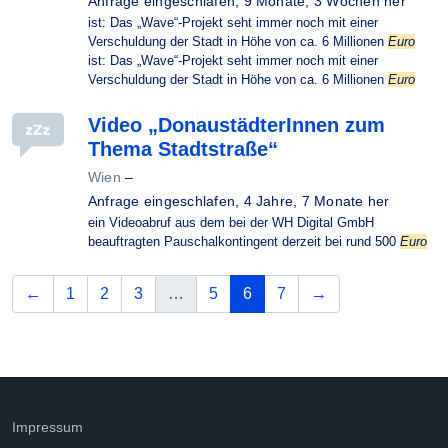
Anfrage eingeschlafen,
9 Monate, 3 Wochen her
ist: Das „Wave“-Projekt seht immer noch mit einer
Verschuldung der Stadt in Höhe von ca. 6 Millionen
Euro
ist: Das „Wave“-Projekt seht immer noch mit einer
Verschuldung der Stadt in Höhe von ca. 6 Millionen
Euro
Video „DonaustädterInnen zum
Thema Stadtstraße“
Wien
–
Anfrage eingeschlafen,
4 Jahre, 7 Monate her
ein Videoabruf aus dem bei der WH Digital GmbH
beauftragten Pauschalkontingent derzeit bei rund 500
Euro
vorherige
(aktuelle Seite)
nächste
←
1
2
3
…
5
6
7
→
Impressum