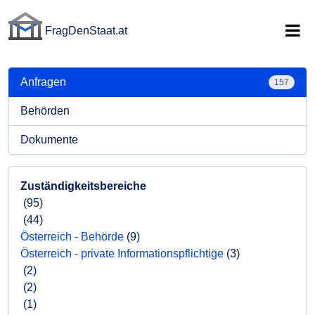
FragDenStaat.at
FragDenStaat.at
Anfragen
157
Behörden
Dokumente
Zuständigkeitsbereiche
(95)
(44)
Österreich - Behörde
(9)
Österreich - private Informationspflichtige
(3)
(2)
(2)
(1)