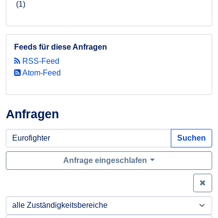
(1)
Feeds für diese Anfragen
RSS-Feed
Atom-Feed
Anfragen
Suchen
Anfrage eingeschlafen
Zei