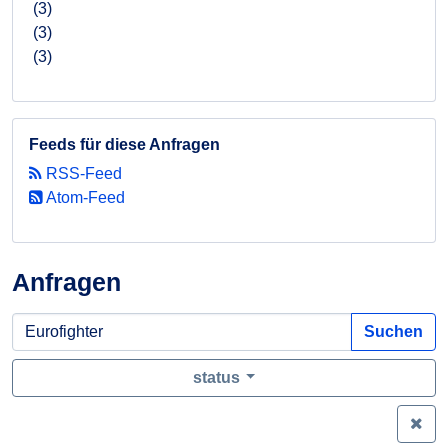
(3)
(3)
(3)
Feeds für diese Anfragen
RSS-Feed
Atom-Feed
Anfragen
Suchen
status
Zei