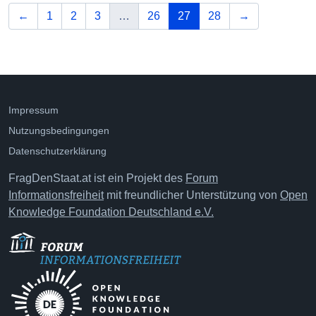
vorherige
(aktuelle Seite)
nächste
←
1
2
3
…
26
27
28
→
Impressum
Nutzungsbedingungen
Datenschutzerklärung
FragDenStaat.at ist ein Projekt des
Forum
Informationsfreiheit
mit freundlicher Unterstützung von
Open
Knowledge Foundation Deutschland e.V.