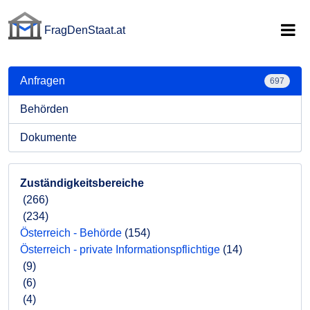
FragDenStaat.at
FragDenStaat.at
Anfragen
697
Behörden
Dokumente
Zuständigkeitsbereiche
(266)
(234)
Österreich - Behörde
(154)
Österreich - private Informationspflichtige
(14)
(9)
(6)
(4)