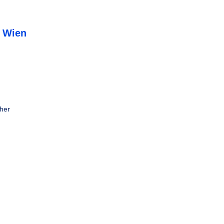
t Wien
her