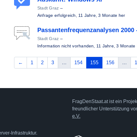
Stadt Graz
–
Anfrage erfolgreich,
11 Jahre, 3 Monate her
Passantenfrequenzanalysen 2000 
Stadt Graz
–
Information nicht vorhanden,
11 Jahre, 3 Monate 
vorherige
(aktuelle Seite)
←
1
2
3
…
154
155
156
…
FragDenStaat.at ist ein Proje
freundlicher Unterstützung v
e.V.
ver-Infrastruktur.