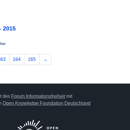
- 2015
her
nächste
163
164
165
→
kt des
Forum Informationsfreiheit
mit
on
Open Knowledge Foundation Deutschland