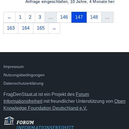
Anfrage eingeschlafen,
10 Jahre, 4 Monate her
vorherige
(aktuelle Seite)
←
1
2
3
…
146
147
148
…
nächste
163
164
165
→
Impressum
Nutzungsbedingungen
Datenschutzerklärung
FragDenStaat.at ist ein Projekt des
Forum
Informationsfreiheit
mit freundlicher Unterstützung von
Open
Knowledge Foundation Deutschland e.V.