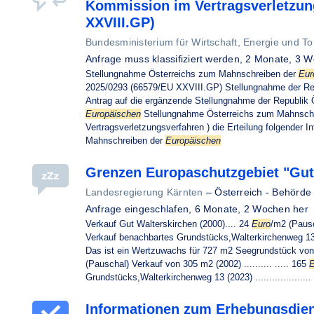
Kommission im Vertragsverletzun
XXVIII.GP)
Bundesministerium für Wirtschaft, Energie und T
Anfrage muss klassifiziert werden,
2 Monate, 3 W
Stellungnahme Österreichs zum Mahnschreiben der
Eur
2025/0293 (66579/EU XXVIII.GP) Stellungnahme der Re
Antrag auf die ergänzende Stellungnahme der Republik
Europäischen
Stellungnahme Österreichs zum Mahnsch
Vertragsverletzungsverfahren ) die Erteilung folgender 
Mahnschreiben der
Europäischen
Grenzen Europaschutzgebiet "Gu
Landesregierung Kärnten
–
Österreich - Behörde
Anfrage eingeschlafen,
6 Monate, 2 Wochen her
Verkauf Gut Walterskirchen (2000).... 24
Euro
/m2 (Pausc
Verkauf benachbartes Grundstücks,Walterkirchenweg 13 (2023) ..
Das ist ein Wertzuwachs für 727 m2 Seegrundstück von 
(Pauschal) Verkauf von 305 m2 (2002) .......... ..... 165
E
Grundstücks,Walterkirchenweg 13 (2023) ....................
Informationen zum Erhebungsdien