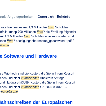
onale Angelegenheiten
–
Österreich - Behörde
taate Irak insgesamt 1,3 Milliarden
Euro
Schulden
nfalls knapp 700 Millionen
Euro
? die Erteilung folgender
amt 1,3 Milliarden
Euro
Schulden erlassen worden sind
ionen
Euro
? erledigunganherrnname_geschwaerzt.pdf 2-
äische
he Software und Hardware
e Wie hoch sind die Kosten, die Sie in Ihrem Ressort
schen und nicht-
europäischen
Anbietern Anfrage
und Hardware [#3589] Kosten, die Sie in Ihrem Ressort
schen und nicht-
europäischen
GZ 2025-0.704.916;
-
europäische
Mahnschreiben der Europäischen