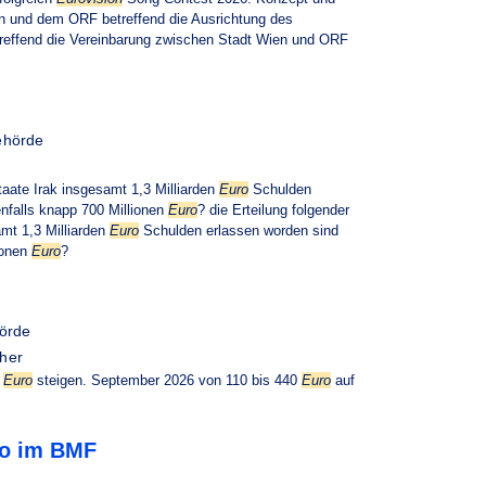
n und dem ORF betreffend die Ausrichtung des
treffend die Vereinbarung zwischen Stadt Wien und ORF
ehörde
taate Irak insgesamt 1,3 Milliarden
Euro
Schulden
nfalls knapp 700 Millionen
Euro
? die Erteilung folgender
amt 1,3 Milliarden
Euro
Schulden erlassen worden sind
ionen
Euro
?
hörde
her
0
Euro
steigen. September 2026 von 110 bis 440
Euro
auf
ro im BMF