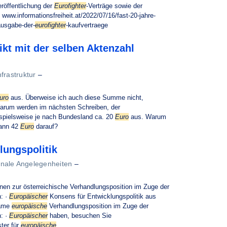
eröffentlichung der
Eurofighter
-Verträge sowie der
www.informationsfreiheit.at/2022/07/16/fast-20-jahre-
ausgabe-der-
eurofighter
-kaufvertraege
ikt mit der selben Aktenzahl
frastruktur
–
uro
aus. Überweise ich auch diese Summe nicht,
arum werden im nächsten Schreiben, der
spielsweise je nach Bundesland ca. 20
Euro
aus. Warum
dann 42
Euro
darauf?
ungspolitik
onale Angelegenheiten
–
onen zur österreichische Verhandlungsposition im Zuge der
: ·
Europäischer
Konsens für Entwicklungspolitik aus
same
europäische
Verhandlungsposition im Zuge der
: ·
Europäischer
haben, besuchen Sie
ster für
europäische