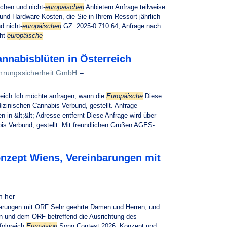
schen und nicht-
europäischen
Anbietern Anfrage teilweise
nd Hardware Kosten, die Sie in Ihrem Ressort jährlich
d nicht-
europäischen
GZ. 2025-0.710.64; Anfrage nach
ht-
europäische
nnabisblüten in Österreich
ährungssicherheit GmbH
–
eich Ich möchte anfragen, wann die
Europäische
Diese
zinischen Cannabis Verbund, gestellt. Anfrage
in &lt;&lt; Adresse entfernt Diese Anfrage wird über
s Verbund, gestellt. Mit freundlichen Grüßen AGES-
onzept Wiens, Vereinbarungen mit
n her
arungen mit ORF Sehr geehrte Damen und Herren, und
n und dem ORF betreffend die Ausrichtung des
folgreich
Eurovision
Song Contest 2026: Konzept und