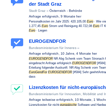
der Stadt Graz
Stadt Graz
–
Österreich - Behörde
Anfrage erfolgreich,
9 Monate her
Personalkosten im Jahr 2025: 420.105,00
Euro
· Wie vie
1.277,45
Euro
Strom und Reinigung 40.722,08
Euro
IT K
Euro
· Liegen
EUROGENDFOR
Bundesministerium für Inneres
–
Anfrage erfolgreich,
10 Jahre, 4 Monate her
EUROGENDFOR
NR Abg Schenk vom Team Stronach hat
eingebracht Anfrage erfolgreich
EUROGENDFOR
[#584]
Erteilung folgender Auskunft: NR Abg Schenk vom Team S
EuroGendFor
EUROGENDFOR
[#584] Sehr geehrtAntrag
dass
Lizenzkosten für nicht-europäisc
Bundesministerium für Innovation, Mobilität und In
Anfrage teilweise erfolgreich,
10 Monate, 1 Woch
Lizenzkosten für nicht-
europäische
Software und Hardwar