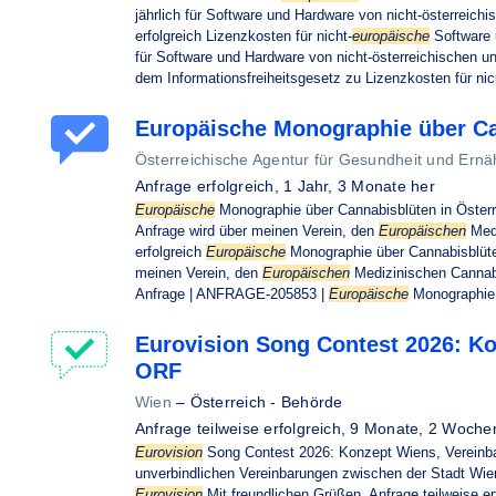
jährlich für Software und Hardware von nicht-österreichi
erfolgreich Lizenzkosten für nicht-
europäische
Software u
für Software und Hardware von nicht-österreichischen un
dem Informationsfreiheitsgesetz zu Lizenzkosten für nic
Europäische Monographie über Ca
Österreichische Agentur für Gesundheit und Ern
Anfrage erfolgreich,
1 Jahr, 3 Monate her
Europäische
Monographie über Cannabisblüten in Österr
Anfrage wird über meinen Verein, den
Europäischen
Medi
erfolgreich
Europäische
Monographie über Cannabisblüten 
meinen Verein, den
Europäischen
Medizinischen Cannabi
Anfrage | ANFRAGE-205853 |
Europäische
Monographie
Eurovision Song Contest 2026: K
ORF
Wien
–
Österreich - Behörde
Anfrage teilweise erfolgreich,
9 Monate, 2 Woche
Eurovision
Song Contest 2026: Konzept Wiens, Vereinb
unverbindlichen Vereinbarungen zwischen der Stadt Wie
Eurovision
Mit freundlichen Grüßen, Anfrage teilweise er