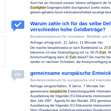
Auch hat ein Vorstand unseres Vereins erfolgreich die V
Eurofighter
-Gegengeschäfte durchgesetzt (siehe insbes. 
geheim-gehalten-forum-informationsfreiheit-erzwingt-her
Warum zahle ich für das selbe Del
verschieden hohe Geldbeträge?
Bundesministerium für Innovation, Mobilität und In
Anfrage erfolgreich,
11 Jahre, 11 Monate her
Die machte beispielsweise je nach Bundesland ca. 20
E
bekomme ich eine Strafverfügung mit ca. 60-70
Euro
. W
Anonymverfügung dann 42
Euro
darauf? Die machte bei
werden im nächsten Schreiben, der Anonymverfügung 
gemeinsame europäische Entwickl
Bundesministerium für europäische und internati
Anfrage eingeschlafen,
9 Jahre, 7 Monate her
gemeinsame
europäische
Entwicklungspolitik Informati
Ausarbeitung der folgenden EU-Dokumente interessieren
dem Jahr 2007 · Agenda für den Wandel, 2011 gemein
Ausarbeitung der folgenden EU-Dokumente interessieren
https://fragdenstaat.at/hilfe/fuer-behoerden/ Bundesmini