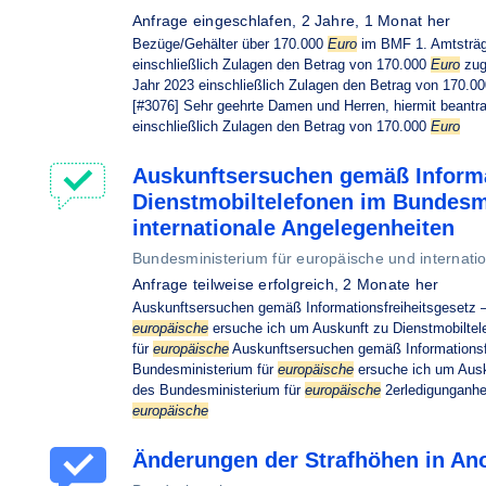
Anfrage eingeschlafen,
2 Jahre, 1 Monat her
Bezüge/Gehälter über 170.000
Euro
im BMF 1. Amtsträge
einschließlich Zulagen den Betrag von 170.000
Euro
zug
Jahr 2023 einschließlich Zulagen den Betrag von 170.0
[#3076] Sehr geehrte Damen und Herren, hiermit beantra
einschließlich Zulagen den Betrag von 170.000
Euro
Auskunftsersuchen gemäß Informa
Dienstmobiltelefonen im Bundesm
internationale Angelegenheiten
Bundesministerium für europäische und internati
Anfrage teilweise erfolgreich,
2 Monate her
Auskunftsersuchen gemäß Informationsfreiheitsgesetz –
europäische
ersuche ich um Auskunft zu Dienstmobiltel
für
europäische
Auskunftsersuchen gemäß Informationsfr
Bundesministerium für
europäische
ersuche ich um Ausk
des Bundesministerium für
europäische
2erledigunganher
europäische
Änderungen der Strafhöhen in A