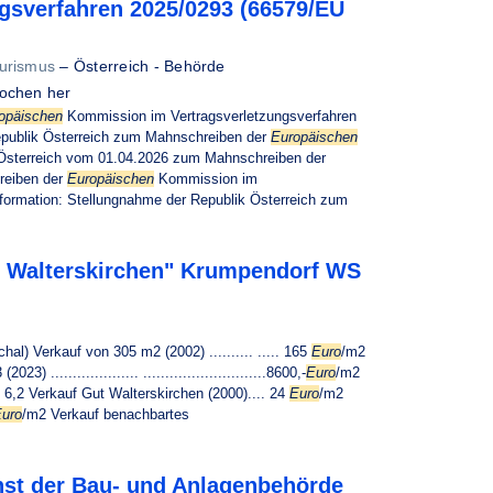
gsverfahren 2025/0293 (66579/EU
ourismus
–
Österreich - Behörde
ochen her
opäischen
Kommission im Vertragsverletzungsverfahren
publik Österreich zum Mahnschreiben der
Europäischen
 Österreich vom 01.04.2026 zum Mahnschreiben der
reiben der
Europäischen
Kommission im
Information: Stellungnahme der Republik Österreich zum
t Walterskirchen" Krumpendorf WS
hal) Verkauf von 305 m2 (2002) .......... ..... 165
Euro
/m2
.................. ............................8600,-
Euro
/m2
6,2 Verkauf Gut Walterskirchen (2000).... 24
Euro
/m2
uro
/m2 Verkauf benachbartes
st der Bau- und Anlagenbehörde